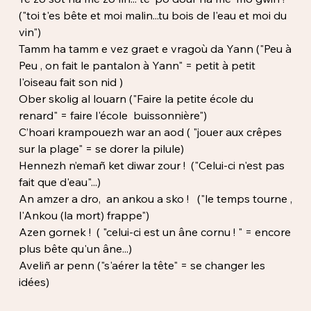
("toi t'es bête et moi malin...tu bois de l'eau et moi du
vin")
Tamm ha tamm e vez graet e vragoù da Yann ("Peu à
Peu , on fait le pantalon à Yann" = petit à petit
l'oiseau fait son nid )
Ober skolig al louarn ("Faire la petite école du
renard" = faire l'école buissonnière")
C’hoari krampouezh war an aod ( "jouer aux crêpes
sur la plage" = se dorer la pilule)
Hennezh n’emañ ket diwar zour ! ("Celui-ci n'est pas
fait que d'eau"...)
An amzer a dro, an ankou a sko ! ("le temps tourne ,
l'Ankou (la mort) frappe")
Azen gornek ! ( "celui-ci est un âne cornu ! " = encore
plus bête qu'un âne...)
Aveliñ ar penn ("s'aérer la tête" = se changer les
idées)