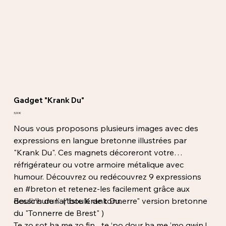
Gadget "Krank Du"
Prix
3,00 €
Nous vous proposons plusieurs images avec des
expressions en langue bretonne illustrées par
"Krank Du". Ces magnets décoreront votre
réfrigérateur ou votre armoire métalique avec
humour. Découvrez ou redécouvrez 9 expressions
en #breton et retenez-les facilement grâce aux
dessins de l'artiste Krank Du.
Boulc'hurun ("boule de tonnerre" version bretonne
du "Tonnerre de Brest" )
Te zo sot ha me zo fin... te ‘po dour ha me ’mo gwin !