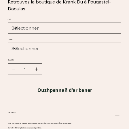
Retrouvez la boutique de Krank Du à Pougastel-
Daoulas
style
Option
Quantité
Ouzhpennañ d'ar baner
Description
Nous fabriquons les badges, décapsuleurs, portes-clé et magnets nous-même, en Bretagne.
Diamètre : 56mm, plusieurs couleurs disponibles.