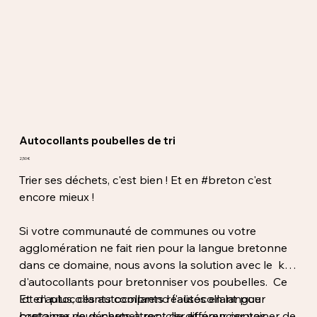
Autocollants poubelles de tri
Prix
2,50 €
Trier ses déchets, c'est bien ! Et en #breton c'est
encore mieux !
Si votre communauté de communes ou votre
agglomération ne fait rien pour la langue bretonne
dans ce domaine, nous avons la solution avec le kit
d'autocollants pour bretonniser vos poubelles. Ce
lot d'autocollants comprend l'autocollant pour
Et en plus, ces autocollants réalisés en langue
container de déchets à recycler et pour container de
bretonne vous permettront de différencier vos