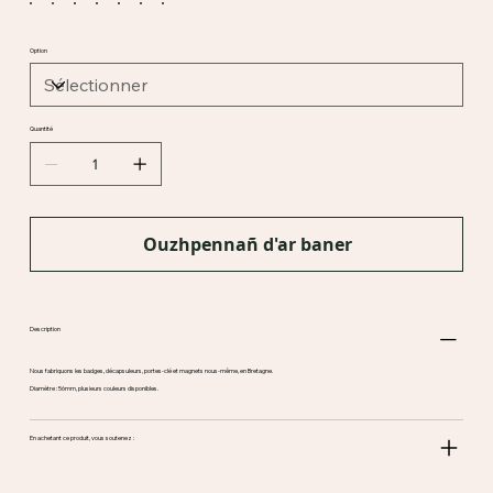
Option
Quantité
Ouzhpennañ d'ar baner
Description
Nous fabriquons les badges, décapsuleurs, portes-clé et magnets nous-même, en Bretagne.
Diamètre : 56mm, plusieurs couleurs disponibles.
En achetant ce produit, vous soutenez :