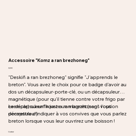
Accessoire "Komz a ran brezhoneg"
Prix
3,00 €
"Deskiñ a ran brezhoneg" signifie "J'apprends le
breton". Vous avez le choix pour ce badge d'avoir au
dos un décapsuleur-porte-clé, ou un décapsuleur
magnétique (pour qu'il tienne contre votre frigo par
exemple) ou enfin juste un magnet (sans l'option
Le décapsuleur "komz a ran brezhoneg" vous
décapsuleur).
permettra d’indiquer à vos convives que vous parlez
breton lorsque vous leur ouvrirez une boisson !
Couleur