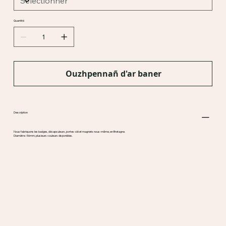
Quantité
Ouzhpennañ d'ar baner
Description
Nous fabriquons les badges, décapsuleurs, portes-clé et magnets nous-même, en Bretagne.
Diamètre : 56mm, plusieurs couleurs disponibles.