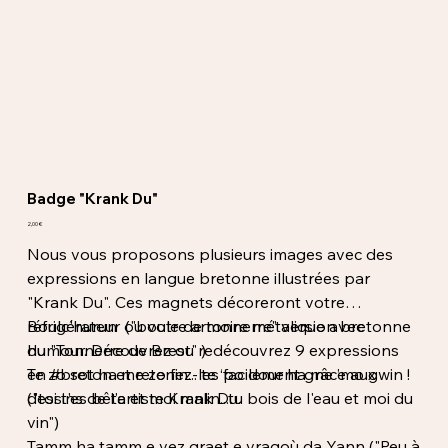
Badge "Krank Du"
Prix
2,00 €
Nous vous proposons plusieurs images avec des
expressions en langue bretonne illustrées par
"Krank Du". Ces magnets décoreront votre
réfrigérateur ou votre armoire métalique avec
Boulc'hurun ("boule de tonnerre" version bretonne
humour. Découvrez ou redécouvrez 9 expressions
du "Tonnerre de Brest" )
en #breton et retenez-les facilement grâce aux
Te zo sot ha me zo fin... te ‘po dour ha me ’mo gwin !
dessins de l'artiste Krank Du.
("toi t'es bête et moi malin...tu bois de l'eau et moi du
vin")
Tamm ha tamm e vez graet e vragoù da Yann ("Peu à