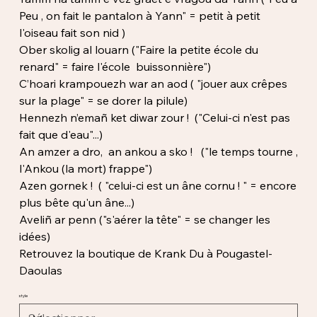
Peu , on fait le pantalon à Yann" = petit à petit
l'oiseau fait son nid )
Ober skolig al louarn ("Faire la petite école du
renard" = faire l'école buissonnière")
C’hoari krampouezh war an aod ( "jouer aux crêpes
sur la plage" = se dorer la pilule)
Hennezh n’emañ ket diwar zour ! ("Celui-ci n'est pas
fait que d'eau"...)
An amzer a dro, an ankou a sko ! ("le temps tourne ,
l'Ankou (la mort) frappe")
Azen gornek ! ( "celui-ci est un âne cornu ! " = encore
plus bête qu'un âne...)
Aveliñ ar penn ("s'aérer la tête" = se changer les
idées)
Retrouvez la boutique de Krank Du à Pougastel-
Daoulas
style