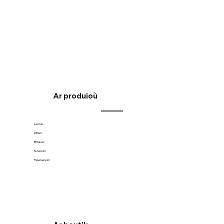
Ar produioù
Levrioù
Dilhad
Bitrakoù
Sonerezh
Paperaerezh