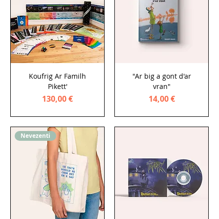
Koufrig Ar Familh
"Ar big a gont d'ar
Pikett'
vran"
Price
Price
130,00 €
14,00 €
Nevezenti