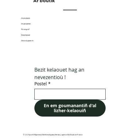
Ar boutik
Ar produioù
Ar grouerien
Piv omp ni?
Darempred
Divizoù gwerzh
Bezit kelaouet hag an 
nevezentioù !
Postel
*
En em goumanantiñ d'al
lizher-kelaouiñ
© 2024 par Ar Mignoned |
Mentions légales
|
Himaku, agence Wix Studio en France