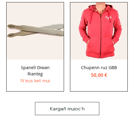
Spanell Diwan
Chupenn ruz GBB
Rianteg
Price
50,00 €
N'eus ket mui
Kargañ muioc'h