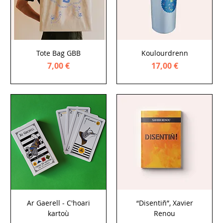
Tote Bag GBB
Koulourdrenn
Price
Price
7,00 €
17,00 €
Ar Gaerell - C'hoari
“Disentiñ”, Xavier
kartoù
Renou