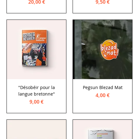
Price
Price
20,00 €
9,50 €
"Désobéir pour la
Pegsun Blezad Mat
langue bretonne"
Price
4,00 €
Price
9,00 €