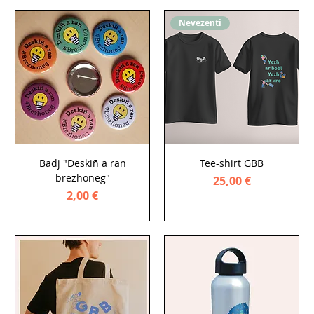
Nevezenti
Badj "Deskiñ a ran
Tee-shirt GBB
brezhoneg"
Price
25,00 €
Price
2,00 €