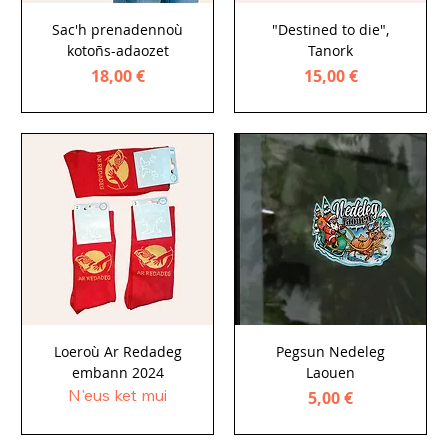
Sac'h prenadennoù
"Destined to die",
kotoñs-adaozet
Tanork
Price
Price
18,00 €
15,00 €
Loeroù Ar Redadeg
Pegsun Nedeleg
embann 2024
Laouen
N'eus ket mui
Price
5,00 €