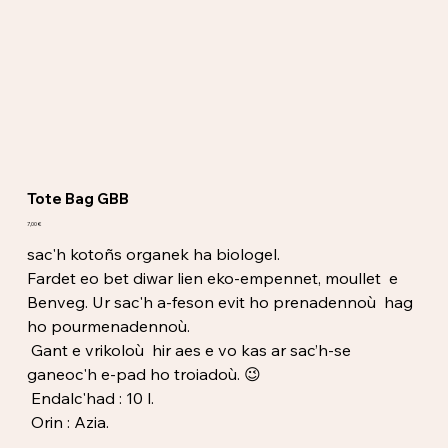
Tote Bag GBB
Price
7,00 €
sac'h kotoñs organek ha biologel.
Fardet eo bet diwar lien eko-empennet, moullet e
Benveg. Ur sac'h a-feson evit ho prenadennoù hag
ho pourmenadennoù.
Gant e vrikoloù hir aes e vo kas ar sac’h-se
ganeoc'h e-pad ho troiadoù. 😉
Endalc'had : 10 l.
Orin : Azia.