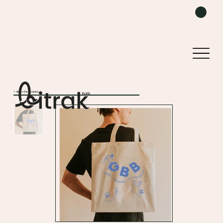
< distro d'ar produioù