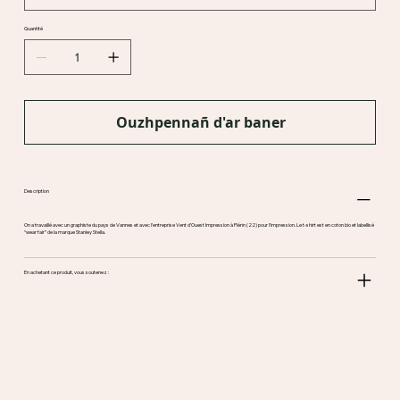
Quantité
Ouzhpennañ d'ar baner
Description
On a travaillé avec un graphiste du pays de Vannes et avec l’entreprise Vent d’Ouest Impression à Plérin (22) pour l’impression. Le t-shirt est en coton bio et labellisé
“wear fair” de la marque Stanley Stella.
En achetant ce produit, vous soutenez :