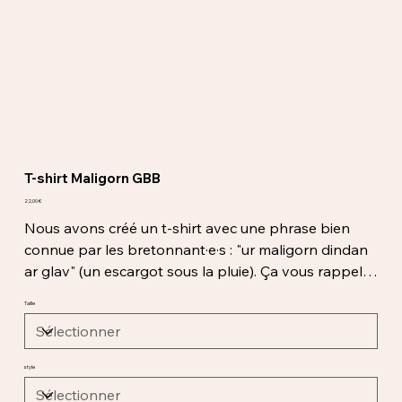
T-shirt Maligorn GBB
Prix
22,00 €
Nous avons créé un t-shirt avec une phrase bien
connue par les bretonnant·e·s : "ur maligorn dindan
ar glav" (un escargot sous la pluie). Ça vous rappelle
une comptine pour enfants? Un t-shirt sympa pour
Taille
mettre un peu de breton dans votre quotidien.
style