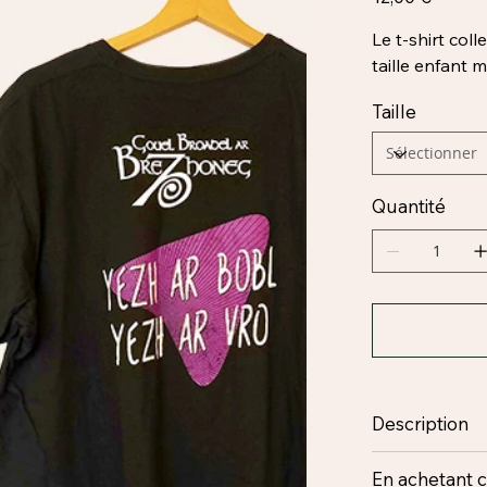
Le t-shirt col
taille enfant ma
Taille
Quantité
Description
En achetant c