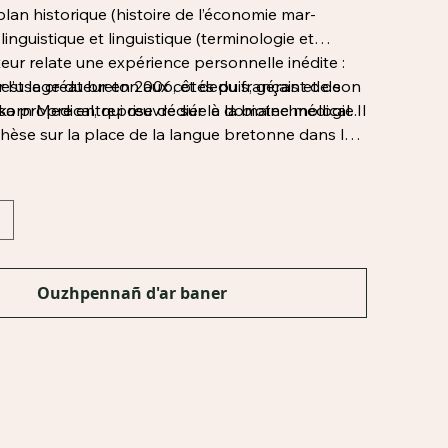
lan historique (histoire de l’économie mar-
linguistique et linguistique (terminologie et
uteur relate une expérience personnelle inédite :
er l’usage du breton aux côtés du français et de
st le créateur en 2006, et depuis, gérant de son
 sa propre entreprise dédiée à la biotechnologie.
korn Medical, qui œuvre sur le domaine médical. Il
hèse sur la place de la langue bretonne dans la
ique en décembre 2016, à l’Université Rennes 2.
Ouzhpennañ d'ar baner