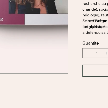
recherche au p
chande), socio
néologie), l’a
celle d’intégr
Denez Pichon e
l’anglais dans
entreprise, As
a défendu sa t
sphère économ
Quantité