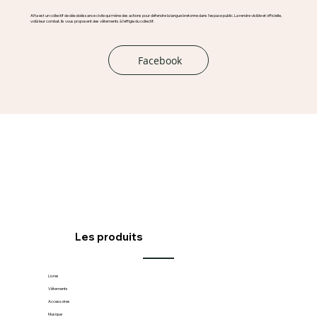
Ai'ta est un collectif de désobéissance civile qui mène des actions pour défendre la langue bretonne dans l'espace public. La rendre visible et officielle,
voilà leur combat. Ils vous proposent des vêtements à l'effigie du collectif.
Facebook
Les produits
Livres
Vêtements
Accessoires
Musique