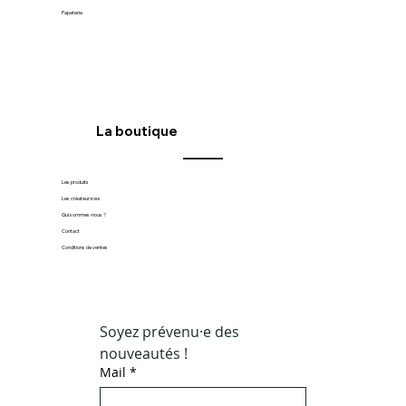
Papeterie
La boutique
Les produits
Les créateur·ice·s
Qui sommes-nous ?
Contact
Conditions de ventes
Soyez prévenu·e des 
nouveautés !
Mail
*