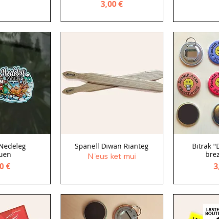
Price
3,00 €
Nedeleg
Spanell Diwan Rianteg
Bitrak "
uen
bre
N'eus ket mui
ce
P
0 €
3