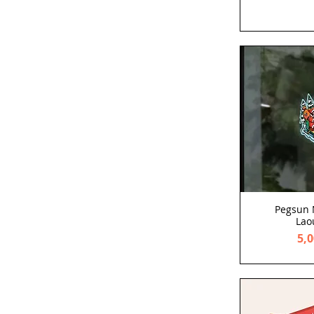
Pegsun 
Lao
Pri
5,0