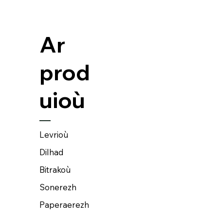
Ar
prod
uioù
Levrioù
Dilhad
Bitrakoù
Sonerezh
Paperaerezh