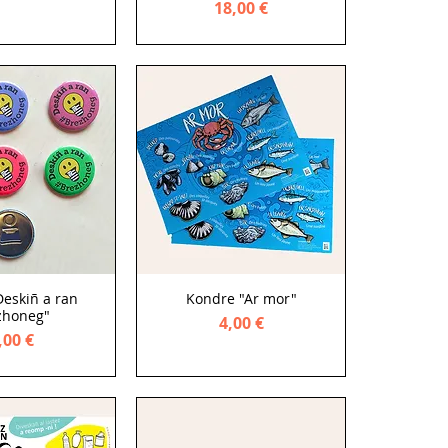
Price
18,00 €
Deskiñ a ran
Kondre "Ar mor"
zhoneg"
Price
4,00 €
rice
,00 €