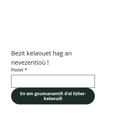
Bezit kelaouet hag an 
nevezentioù !
Postel
*
En em goumanantiñ d'al lizher-
kelaouiñ