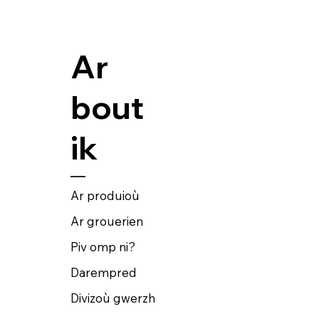
Ar
bout
ik
Ar produioù
Ar grouerien
Piv omp ni?
Darempred
Divizoù gwerzh