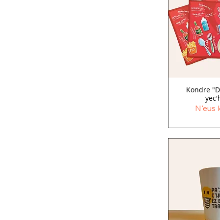
Kondre "D
yec'
N'eus 