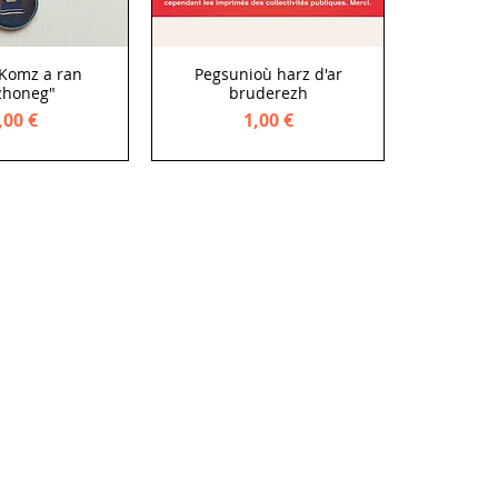
"Komz a ran
Pegsunioù harz d'ar
zhoneg"
bruderezh
rice
Price
,00 €
1,00 €