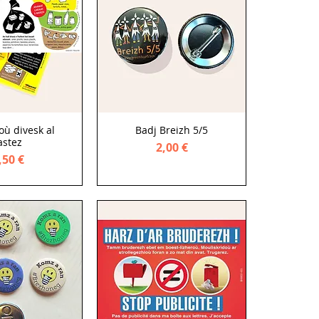
où divesk al
Badj Breizh 5/5
astez
Price
2,00 €
rice
,50 €