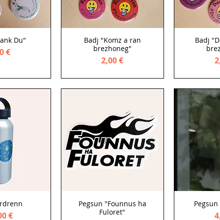
rank Du"
Badj "Komz a ran
Badj "D
brezhoneg"
bre
ce
0 €
Price
P
2,00 €
2
rdrenn
Pegsun "Founnus ha
Pegsun 
Fuloret"
ce
P
00 €
4