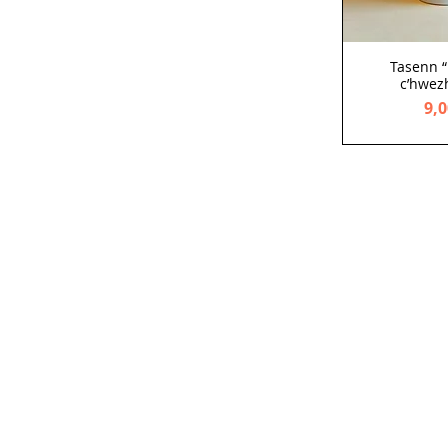
Tasenn “
c’hwez
Pri
9,0