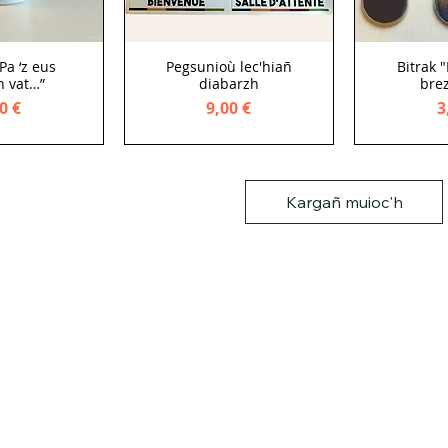
Pa ‘z eus
Pegsunioù lec'hiañ
Bitrak 
h vat…”
diabarzh
bre
ce
Price
P
0 €
9,00 €
3
Kargañ muioc'h