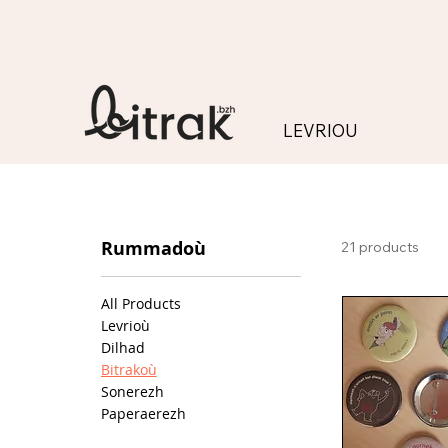
LEVRIOU
Rummadoù
21 products
All Products
Levrioù
Dilhad
Bitrakoù
Sonerezh
Paperaerezh