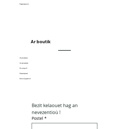
Paperaerezh
Ar boutik
Ar produioù
Ar grouerien
Piv omp ni?
Darempred
Divizoù gwerzh
Bezit kelaouet hag an 
nevezentioù !
Postel
*