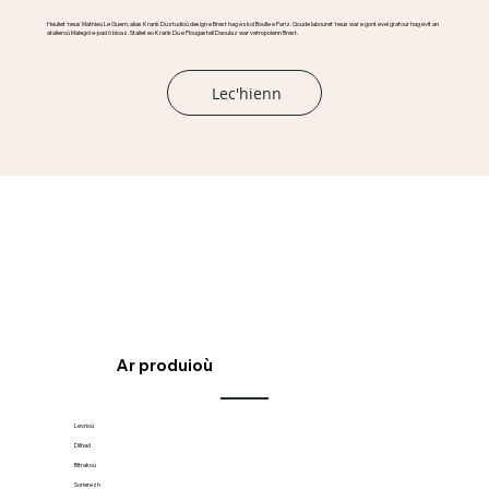
Heuliet 'neus Mathieu Le Guern, alias Krank Du studioù design e Brest hag e skol Boulle e Pariz. Goude labouret 'neus war e gont evel grafour hag evit an
atalieroù Malegol e-pad 6 bloaz. Staliet eo Krank Du e Plougastell Daoulaz war vetropolenn Brest.
Lec'hienn
Ar produioù
Levrioù
Dilhad
Bitrakoù
Sonerezh