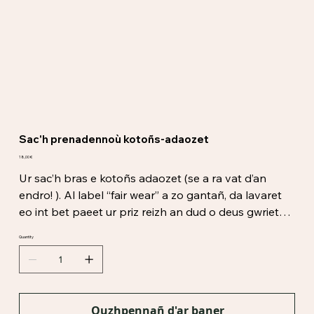
Sac'h prenadennoù kotoñs-adaozet
Price
18,00 €
Ur sac’h bras e kotoñs adaozet (se a ra vat d’an
endro! ). Al label “fair wear” a zo gantañ, da lavaret
eo int bet paeet ur priz reizh an dud o deus gwriet
anezhañ. Kinklet eo gant ur serigrafi daou liv, glas ha
Quantity
gwer, gant an dro-lavar e brezhoneg “Ur sac’h
goullo ne chom ket en e sav”. Lakait boued mat
‘barzh ho sac’h nevez evit chom yac’h neuze !
Ouzhpennañ d'ar baner