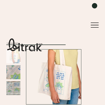
< distro d'ar produioù