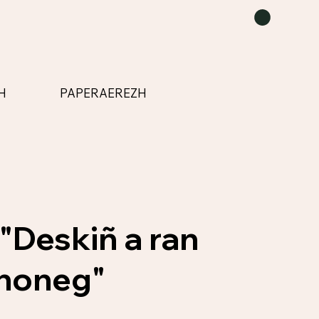
H
PAPERAEREZH
 "Deskiñ a ran
honeg"