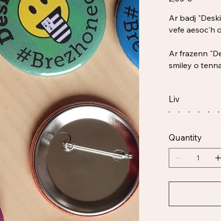
Ar badj "Deski
vefe aesoc'h 
Ar frazenn "D
smiley o tenn
Liv
Quantity