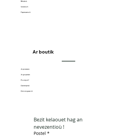
Bitrakoù
Sonerezh
Paperaerezh
Ar boutik
Ar produioù
Ar grouerien
Piv omp ni?
Darempred
Divizoù gwerzh
Bezit kelaouet hag an 
nevezentioù !
Postel
*