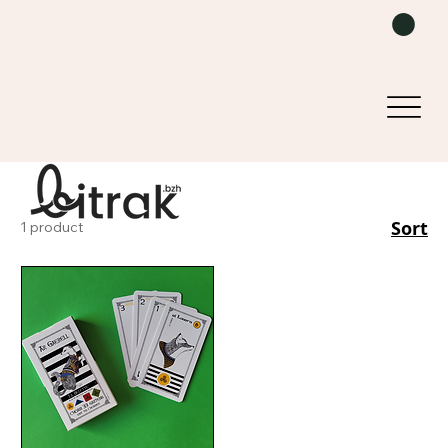
Sort
1 product