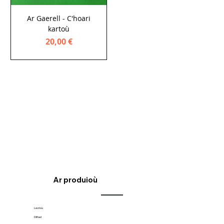
Ar Gaerell - C'hoari
kartoù
Price
20,00 €
Ar produioù
Levrioù
Dilhad